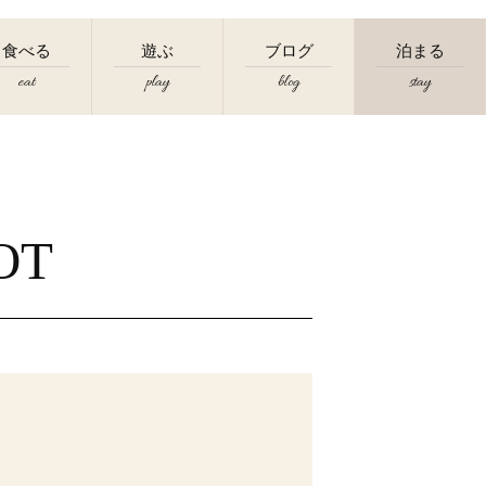
食べる
遊ぶ
ブログ
泊まる
eat
play
blog
stay
OT