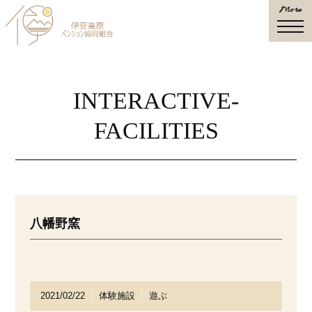
More
togg
navi
INTERACTIVE-
FACILITIES
八幡野窯
2021/02/22
体験施設
遊ぶ