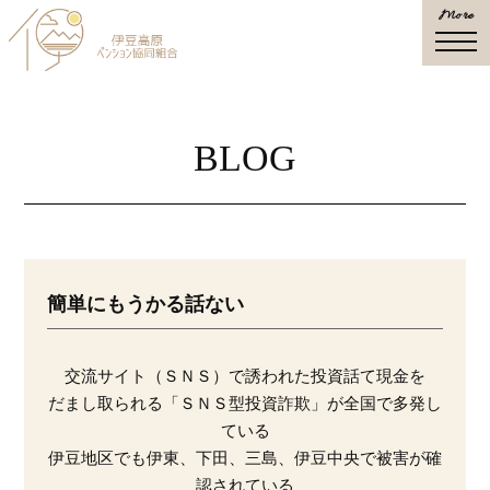
More
togg
navi
BLOG
簡単にもうかる話ない
交流サイト（ＳＮＳ）で誘われた投資話て現金を
だまし取られる「ＳＮＳ型投資詐欺」が全国で多発し
ている
伊豆地区でも伊東、下田、三島、伊豆中央で被害が確
認されている