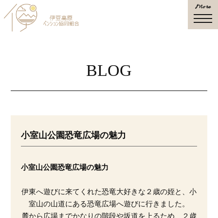
More
togg
navi
BLOG
小室山公園恐竜広場の魅力
小室山公園恐竜広場の魅力
伊東へ遊びに来てくれた恐竜大好きな２歳の姪と、小
室山の山道にある恐竜広場へ遊びに行きました。
麓から広場までかなりの階段や坂道を上るため、２歳